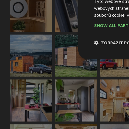
Tyto webové strán
webových stránek
souborů cookie.
V
SHOW ALL PAR
ZOBRAZIT P
Nezbytně nutn
soubory
Nezbytně nutné
Nezbytně nutné soubo
Webové stránky nelz