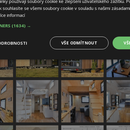
ky používají soubory cookie ke zlepšení uživatelského zážitku. P
 souhlasíte se všemi soubory cookie v souladu s našimi zásadami
íce informací
TNERS
(1634) →
ODROBNOSTI
VŠE ODMÍTNOUT
VŠ
é
Výkonové
Soubory cílení
Funkční soubory
soubory
 soubory
Výkonové soubory
Soubory cílení
Funkční soubory
Nez
ry cookie umožňují základní funkce webových stránek, jako je přihlášení uživatele
e bez nezbytně nutných souborů cookie správně používat.
Provider
/