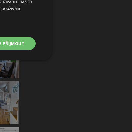
oužíváním našich
 používání
E PŘIJMOUT
Nezařazené
soubory
ařazené soubory
 a správa účtu.