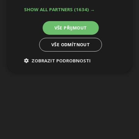
SHOW ALL PARTNERS
(1634) →
9 / 28
VŠE PŘIJMOUT
VŠE ODMÍTNOUT
ZOBRAZIT PODROBNOSTI
Nezbytně
Výkonové
Soubory
nutné
soubory
cílení
soubory
Funkční soubory
Nezařazené
soubory