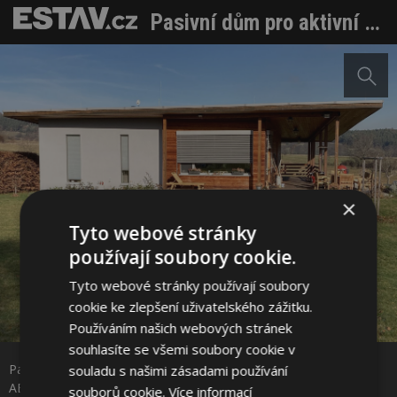
Pasivní dům pro aktivní život: Rodina žije venku na terase
×
Tyto webové stránky
používají soubory cookie.
Tyto webové stránky používají soubory
cookie ke zlepšení uživatelského zážitku.
Sdílet na Facebooku
Používáním našich webových stránek
souhlasíte se všemi soubory cookie v
Pasivní dům pro aktivní život: Rodina žije venku na terase Zdroj:
souladu s našimi zásadami používání
Sdílet na Pinterestu
ABateliér
souborů cookie.
Více informací