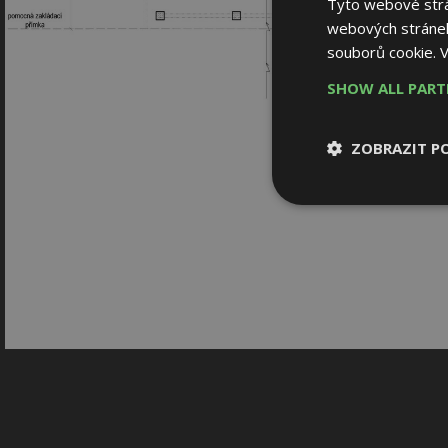
Tyto webové strán
webových stránek
souborů cookie.
V
SHOW ALL PAR
ZOBRAZIT P
Nezbytně nutn
soubory
Nezbytně nutné
Nezbytně nutné soubo
Webové stránky nelz