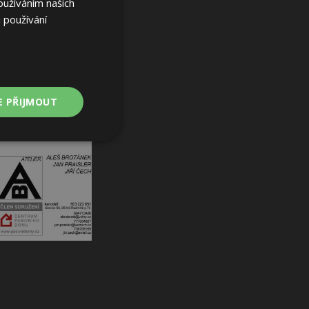
oužíváním našich
 používání
E PŘIJMOUT
Nezařazené
soubory
ařazené soubory
 a správa účtu.