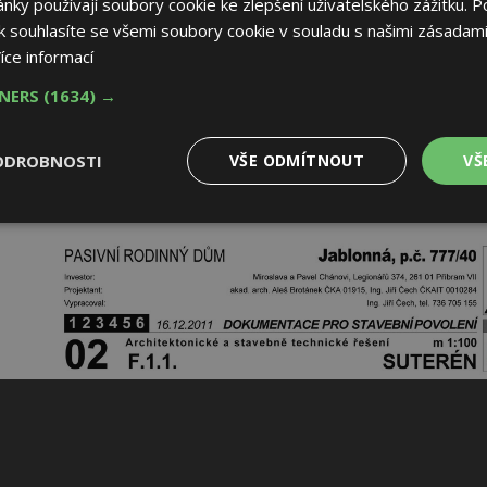
ky používají soubory cookie ke zlepšení uživatelského zážitku. P
 souhlasíte se všemi soubory cookie v souladu s našimi zásadami
íce informací
TNERS
(1634) →
ODROBNOSTI
VŠE ODMÍTNOUT
VŠ
é
Výkonové
Soubory cílení
Funkční soubory
soubory
 soubory
Výkonové soubory
Soubory cílení
Funkční soubory
Nez
ry cookie umožňují základní funkce webových stránek, jako je přihlášení uživatele
e bez nezbytně nutných souborů cookie správně používat.
Provider
/