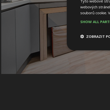
Tyto webové strán
webových stránek
souborů cookie.
V
SHOW ALL PAR
ZOBRAZIT P
Nezbytně nutn
soubory
Nezbytně nutné
Nezbytně nutné soubo
Webové stránky nelz