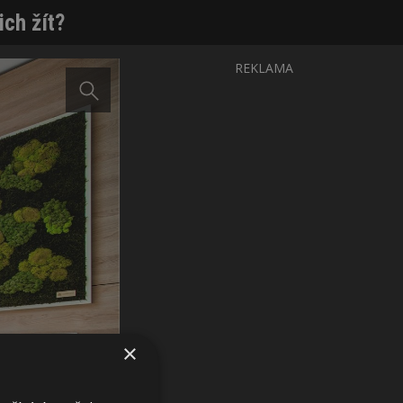
ich žít?
REKLAMA
×