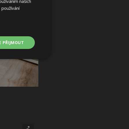
oužíváním našich
 používání
E PŘIJMOUT
Nezařazené
soubory
ařazené soubory
 a správa účtu.