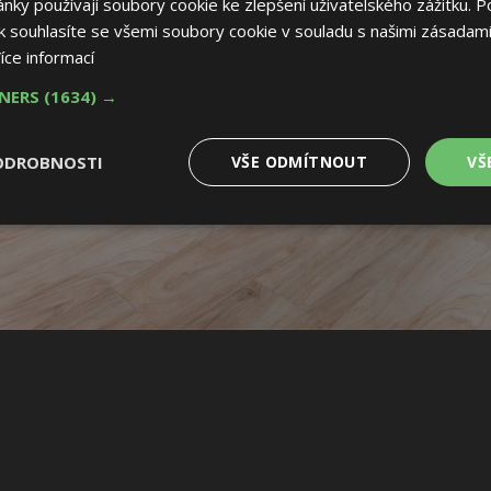
ky používají soubory cookie ke zlepšení uživatelského zážitku. P
 souhlasíte se všemi soubory cookie v souladu s našimi zásadami
íce informací
TNERS
(1634) →
ODROBNOSTI
VŠE ODMÍTNOUT
VŠ
é
Výkonové
Soubory cílení
Funkční soubory
soubory
 soubory
Výkonové soubory
Soubory cílení
Funkční soubory
Nez
ry cookie umožňují základní funkce webových stránek, jako je přihlášení uživatele
e bez nezbytně nutných souborů cookie správně používat.
Provider
/