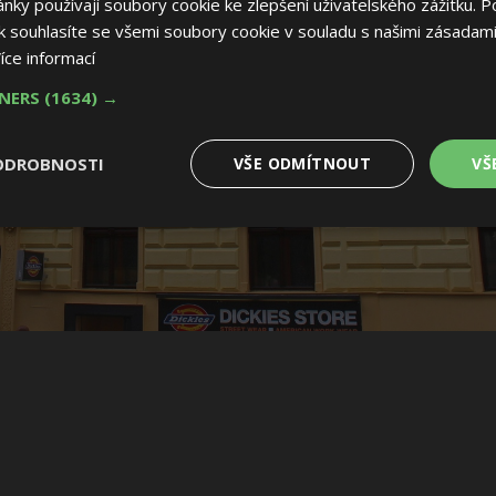
ky používají soubory cookie ke zlepšení uživatelského zážitku. P
 souhlasíte se všemi soubory cookie v souladu s našimi zásadami
íce informací
TNERS
(1634) →
ODROBNOSTI
VŠE ODMÍTNOUT
VŠ
é
Výkonové
Soubory cílení
Funkční soubory
soubory
 soubory
Výkonové soubory
Soubory cílení
Funkční soubory
Nez
ry cookie umožňují základní funkce webových stránek, jako je přihlášení uživatele
e bez nezbytně nutných souborů cookie správně používat.
Provider
/