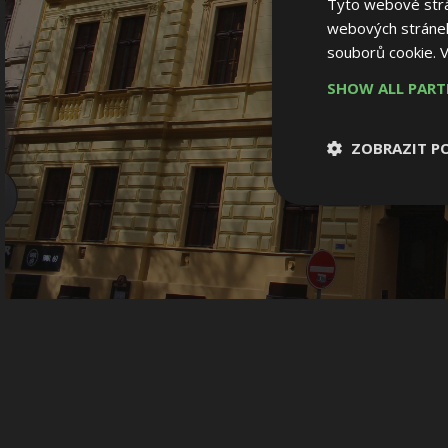
Tyto webové strán
webových stránek
souborů cookie.
V
SHOW ALL PAR
ZOBRAZIT P
Nezbytně nutn
soubory
Nezbytně nutné
Nezbytně nutné soubo
Webové stránky nelz