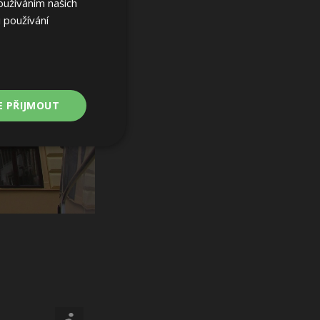
oužíváním našich
 používání
E PŘIJMOUT
Nezařazené
soubory
ařazené soubory
 a správa účtu.