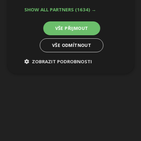
SHOW ALL PARTNERS
(1634) →
VŠE PŘIJMOUT
VŠE ODMÍTNOUT
ZOBRAZIT PODROBNOSTI
Nezbytně
Výkonové
Soubory
nutné
soubory
cílení
soubory
Funkční soubory
Nezařazené
soubory