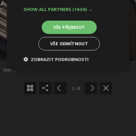
SHOW ALL PARTNERS
(1634) →
VŠE PŘIJMOUT
VŠE ODMÍTNOUT
Sdílet na Facebooku
ZOBRAZIT PODROBNOSTI
Sdílet na Pinterestu
Sydney Tower
Nezbytně
Výkonové
Soubory
nutné
soubory
cílení
soubory
2 / 8
Funkční soubory
Nezařazené
soubory