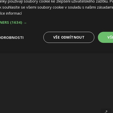
ky používají soubory cookie ke zlepšení uživatelského zážitku. P
 souhlasíte se všemi soubory cookie v souladu s našimi zásadami
íce informací
TNERS
(1634) →
ODROBNOSTI
VŠE ODMÍTNOUT
VŠ
é
Výkonové
Soubory cílení
Funkční soubory
soubory
 soubory
Výkonové soubory
Soubory cílení
Funkční soubory
Nez
ry cookie umožňují základní funkce webových stránek, jako je přihlášení uživatele
e bez nezbytně nutných souborů cookie správně používat.
Provider
/