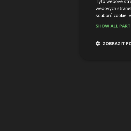
Tyto webové strán
webových stránek
souborů cookie.
V
SHOW ALL PAR
ZOBRAZIT P
Nezbytně nutn
soubory
Nezbytně nutné
Nezbytně nutné soubo
Webové stránky nelz