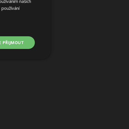
oužíváním našich
 používání
E PŘIJMOUT
Nezařazené
soubory
ařazené soubory
 a správa účtu.