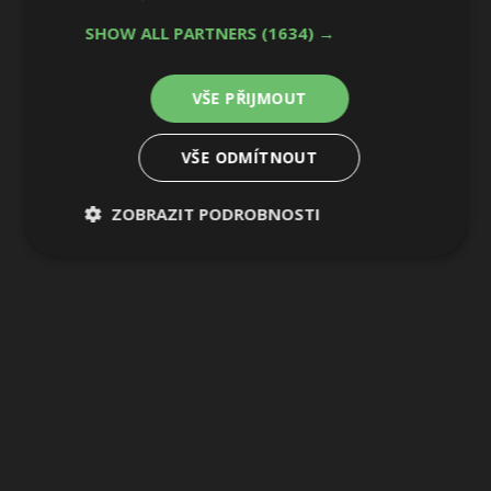
SHOW ALL PARTNERS
(1634) →
VŠE PŘIJMOUT
VŠE ODMÍTNOUT
ZOBRAZIT PODROBNOSTI
Nezbytně
Výkonové
Soubory
nutné
soubory
cílení
soubory
Funkční soubory
Nezařazené
soubory