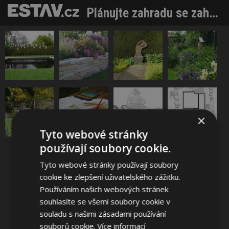
Plánujte zahradu se zahradním architektem včas. Na co dát pozor a kdy volat odborníka
Sdílet na Facebooku
×
Tyto webové stránky
Sdílet na Pinterestu
používají soubory cookie.
Tyto webové stránky používají soubory
1 / 8
cookie ke zlepšení uživatelského zážitku.
Používáním našich webových stránek
souhlasíte se všemi soubory cookie v
souladu s našimi zásadami používání
souborů cookie.
Více informací