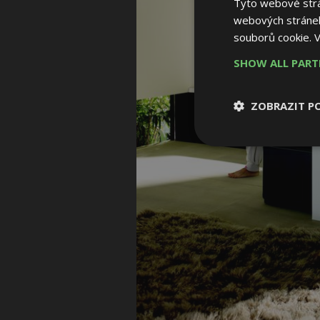
Tyto webové strán
webových stránek
souborů cookie.
V
SHOW ALL PAR
ZOBRAZIT P
Nezbytně nutn
soubory
Nezbytně nutné
Nezbytně nutné soubo
Webové stránky nelz