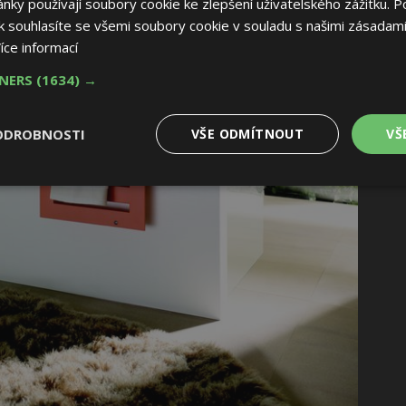
ky používají soubory cookie ke zlepšení uživatelského zážitku. P
 souhlasíte se všemi soubory cookie v souladu s našimi zásadami
íce informací
TNERS
(1634) →
ODROBNOSTI
VŠE ODMÍTNOUT
VŠ
é
Výkonové
Soubory cílení
Funkční soubory
soubory
 soubory
Výkonové soubory
Soubory cílení
Funkční soubory
Nez
ry cookie umožňují základní funkce webových stránek, jako je přihlášení uživatele
e bez nezbytně nutných souborů cookie správně používat.
Provider
/