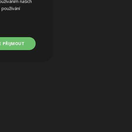
oužíváním našich
 používání
E PŘIJMOUT
Nezařazené
soubory
ařazené soubory
 a správa účtu.