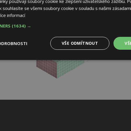
ky používají soubory cookie ke zlepšení uživatelského zážitku. P
 souhlasíte se všemi soubory cookie v souladu s našimi zásadami
íce informací
TNERS
(1634) →
ODROBNOSTI
VŠE ODMÍTNOUT
VŠ
é
Výkonové
Soubory cílení
Funkční soubory
soubory
 soubory
Výkonové soubory
Soubory cílení
Funkční soubory
Nez
ry cookie umožňují základní funkce webových stránek, jako je přihlášení uživatele
e bez nezbytně nutných souborů cookie správně používat.
Provider
/