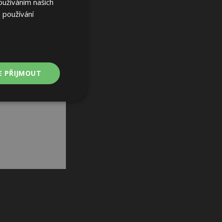
oužíváním našich
 používání
E PŘIJMOUT
Nezařazené
soubory
ařazené soubory
 a správa účtu.