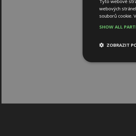
Tyto webové strán
webových stránek
souborů cookie.
V
SHOW ALL PAR
ZOBRAZIT P
Nezbytně nutn
soubory
Nezbytně nutné
Nezbytně nutné soubo
Webové stránky nelz