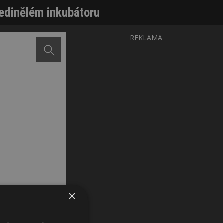
jedinělém inkubátoru
REKLAMA
×