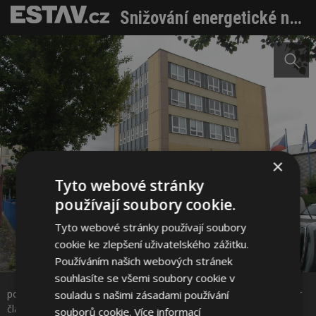
Snižování energetické náročnosti existujících budov nejen zateplením – díl III.
×
Tyto webové stránky
používají soubory cookie.
Tyto webové stránky používají soubory
cookie ke zlepšení uživatelského zážitku.
Sdílet na Facebooku
Používáním našich webových stránek
souhlasíte se všemi soubory cookie v
pohled na administrativní budovu před a po zateplení (foto autor
souladu s našimi zásadami používání
Sdílet na Pinterestu
článku)
souborů cookie.
Více informací