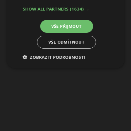
SHOW ALL PARTNERS
(1634) →
4 / 10
VŠE PŘIJMOUT
VŠE ODMÍTNOUT
ZOBRAZIT PODROBNOSTI
Nezbytně
Výkonové
Soubory
nutné
soubory
cílení
soubory
Funkční soubory
Nezařazené
soubory