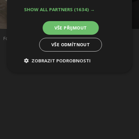
SHOW ALL PARTNERS
(1634) →
Sdílet na Facebooku
VŠE PŘIJMOUT
Sdílet na Pinterestu
Foto: JAP
VŠE ODMÍTNOUT
4 / 7
ZOBRAZIT PODROBNOSTI
Nezbytně
Výkonové
Soubory
nutné
soubory
cílení
soubory
Funkční soubory
Nezařazené
soubory