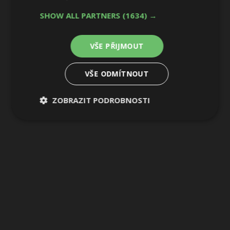
SHOW ALL PARTNERS
(1634) →
VŠE PŘIJMOUT
VŠE ODMÍTNOUT
ZOBRAZIT PODROBNOSTI
Nezbytně
Výkonové
Soubory
nutné
soubory
cílení
soubory
Funkční soubory
Nezařazené
soubory