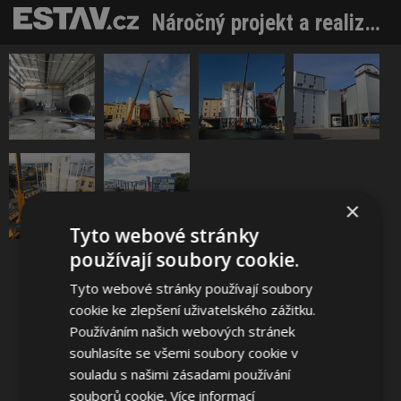
Náročný projekt a realizace přístavby moučného hospodářství a expedice krmiv
Sdílet na Facebooku
×
Tyto webové stránky
Sdílet na Pinterestu
používají soubory cookie.
Tyto webové stránky používají soubory
1 / 6
cookie ke zlepšení uživatelského zážitku.
Používáním našich webových stránek
souhlasíte se všemi soubory cookie v
souladu s našimi zásadami používání
souborů cookie.
Více informací