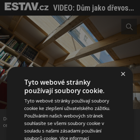
VIDEO: Dům jako dřevostavba s kořenovou čistírnou vody na střeše v centru Prahy
×
Tyto webové stránky
používají soubory cookie.
Tyto webové stránky používají soubory
Sdílet na Facebooku
cookie ke zlepšení uživatelského zážitku.
Používáním našich webových stránek
Dům jako dřevostavba s kořenovou čistírnou vody na střeše v
Sdílet na Pinterestu
souhlasíte se všemi soubory cookie v
centru Prahy
souladu s našimi zásadami používání
souborů cookie.
Více informací