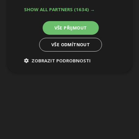
4 / 31
SHOW ALL PARTNERS
(1634) →
VŠE PŘIJMOUT
VŠE ODMÍTNOUT
ZOBRAZIT PODROBNOSTI
Nezbytně
Výkonové
Soubory
nutné
soubory
cílení
soubory
Funkční soubory
Nezařazené
soubory