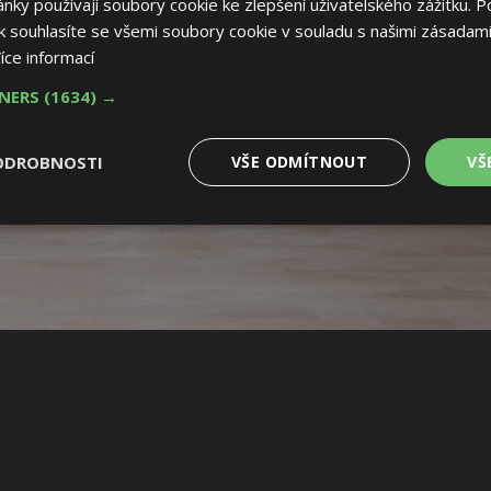
ky používají soubory cookie ke zlepšení uživatelského zážitku. P
 souhlasíte se všemi soubory cookie v souladu s našimi zásadami
íce informací
TNERS
(1634) →
ODROBNOSTI
VŠE ODMÍTNOUT
VŠ
é
Výkonové
Soubory cílení
Funkční soubory
soubory
 soubory
Výkonové soubory
Soubory cílení
Funkční soubory
Nez
ry cookie umožňují základní funkce webových stránek, jako je přihlášení uživatele
e bez nezbytně nutných souborů cookie správně používat.
Provider
/