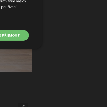
oužíváním našich
 používání
E PŘIJMOUT
Nezařazené
soubory
ařazené soubory
 a správa účtu.