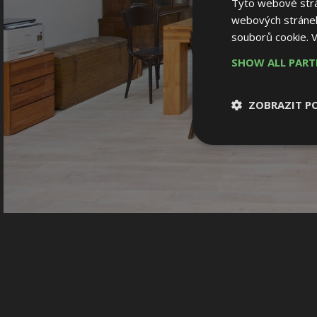
Tyto webové strán
webových stránek
souborů cookie.
V
SHOW ALL PAR
ZOBRAZIT P
Nezbytně nutn
soubory
Nezbytně nutné
Nezbytně nutné soubo
Webové stránky nelz