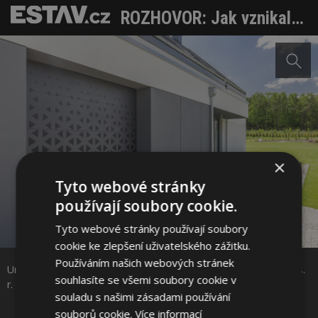
ROZHOVOR: Jak vznikal netradiční design českých garážových vrat
×
Tyto webové stránky
používají soubory cookie.
Tyto webové stránky používají soubory
Sdílet na Facebooku
cookie ke zlepšení uživatelského zážitku.
Používáním našich webových stránek
Unico garážová vrata, autor designu Iva Bastlová, zdroj: Kružík s.
Sdílet na Pinterestu
souhlasíte se všemi soubory cookie v
r. o.
souladu s našimi zásadami používání
souborů cookie.
Více informací