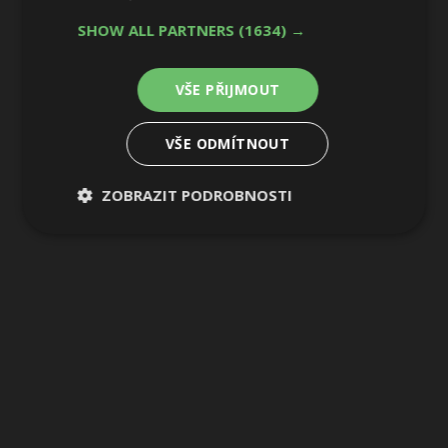
7 / 11
SHOW ALL PARTNERS
(1634) →
VŠE PŘIJMOUT
VŠE ODMÍTNOUT
ZOBRAZIT PODROBNOSTI
Nezbytně
Výkonové
Soubory
nutné
soubory
cílení
soubory
Funkční soubory
Nezařazené
soubory