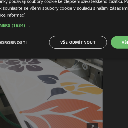
ky používají soubory cookie ke zlepšení uživatelského zážitku. P
 souhlasíte se všemi soubory cookie v souladu s našimi zásadami
íce informací
TNERS
(1634) →
ODROBNOSTI
VŠE ODMÍTNOUT
VŠ
é
Výkonové
Soubory cílení
Funkční soubory
soubory
 soubory
Výkonové soubory
Soubory cílení
Funkční soubory
Nez
ry cookie umožňují základní funkce webových stránek, jako je přihlášení uživatele
e bez nezbytně nutných souborů cookie správně používat.
Provider
/