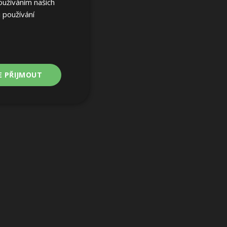
oužíváním našich
 používání
E PŘIJMOUT
Nezařazené
soubory
ařazené soubory
 a správa účtu.