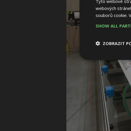
Tyto webové strán
webových stránek
souborů cookie.
V
SHOW ALL PAR
ZOBRAZIT P
Nezbytně nutn
soubory
Nezbytně nutné
Nezbytně nutné soubo
Webové stránky nelz