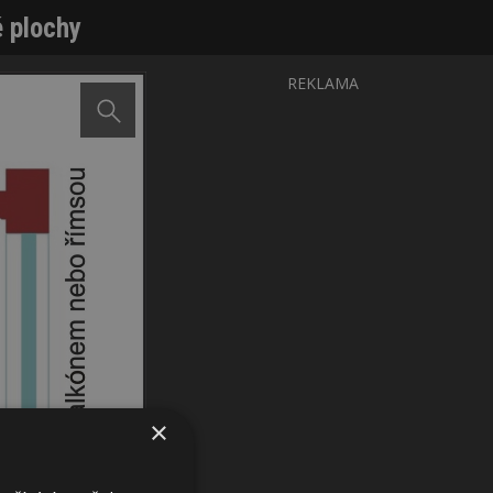
é plochy
REKLAMA
×