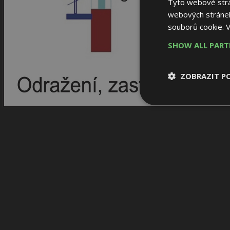
Tyto webové strán
webových stránek
souborů cookie.
V
SHOW ALL PAR
ZOBRAZIT P
Nezbytně nutn
soubory
Nezbytně nutné
Nezbytně nutné soubo
Webové stránky nelz