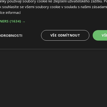
ky používají soubory cookie ke zlepšení uživatelského zážitku. P
 souhlasíte se všemi soubory cookie v souladu s našimi zásadami
íce informací
TNERS
(1634) →
ODROBNOSTI
VŠE ODMÍTNOUT
VŠ
é
Výkonové
Soubory cílení
Funkční soubory
soubory
 soubory
Výkonové soubory
Soubory cílení
Funkční soubory
Nez
ry cookie umožňují základní funkce webových stránek, jako je přihlášení uživatele
e bez nezbytně nutných souborů cookie správně používat.
Provider
/