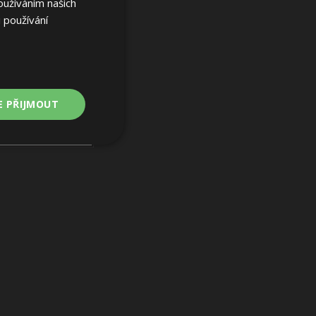
oužíváním našich
 používání
E PŘIJMOUT
Nezařazené
soubory
ařazené soubory
 a správa účtu.