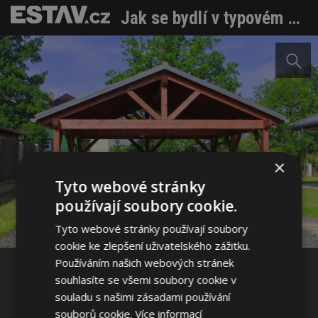
Jak se bydlí v typovém domě?
×
Sdílet na Facebooku
Tyto webové stránky
používají soubory cookie.
Sdílet na Pinterestu
Tyto webové stránky používají soubory
cookie ke zlepšení uživatelského zážitku.
Používáním našich webových stránek
1 / 16
souhlasíte se všemi soubory cookie v
souladu s našimi zásadami používání
souborů cookie.
Více informací