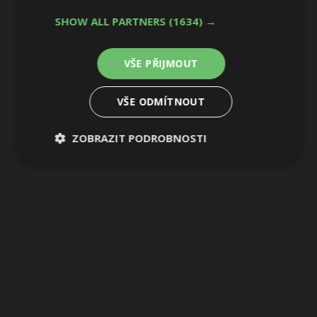
SHOW ALL PARTNERS
(1634) →
VŠE PŘIJMOUT
VŠE ODMÍTNOUT
ZOBRAZIT PODROBNOSTI
Nezbytně
Výkonové
Soubory
nutné
soubory
cílení
soubory
Funkční soubory
Nezařazené
soubory