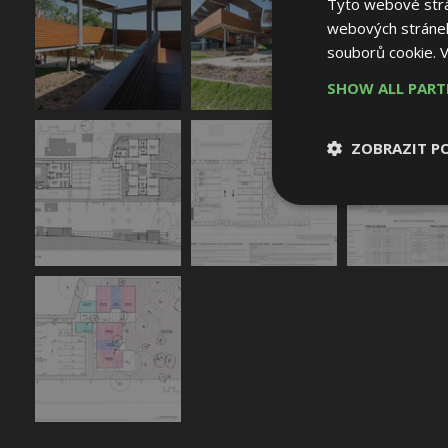
Tyto webové strán
webových stránek
souborů cookie.
V
SHOW ALL PAR
ZOBRAZIT P
Nezbytně nutn
soubory
Nezbytně nutné
Nezbytně nutné soubo
Webové stránky nelz