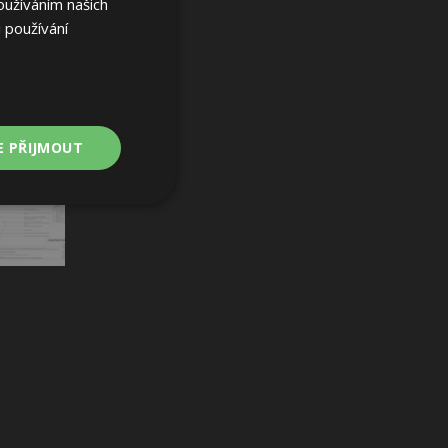
oužíváním našich
 používání
E PŘIJMOUT
Nezařazené
soubory
ařazené soubory
 a správa účtu.