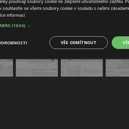
ky používají soubory cookie ke zlepšení uživatelského zážitku. P
 souhlasíte se všemi soubory cookie v souladu s našimi zásadami
íce informací
TNERS
(1634) →
ODROBNOSTI
VŠE ODMÍTNOUT
VŠ
é
Výkonové
Soubory cílení
Funkční soubory
soubory
 soubory
Výkonové soubory
Soubory cílení
Funkční soubory
Nez
ry cookie umožňují základní funkce webových stránek, jako je přihlášení uživatele
e bez nezbytně nutných souborů cookie správně používat.
Provider
/