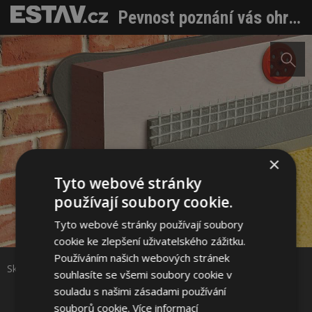
Pevnost poznání vás ohromí zvenku i uvnitř
×
Tyto webové stránky
používají soubory cookie.
Sdílet na Facebooku
Tyto webové stránky používají soubory
cookie ke zlepšení uživatelského zážitku.
Používáním našich webových stránek
Sdílet na Pinterestu
Skladba ETICS © Zdroj: www.pevnostolomouc.cz
souhlasíte se všemi soubory cookie v
souladu s našimi zásadami používání
souborů cookie.
Více informací
9 / 10