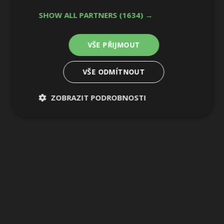
SHOW ALL PARTNERS
(1634) →
VŠE PŘIJMOUT
VŠE ODMÍTNOUT
ZOBRAZIT PODROBNOSTI
Nezbytně
Výkonové
Soubory
nutné
soubory
cílení
soubory
Funkční soubory
Nezařazené
soubory