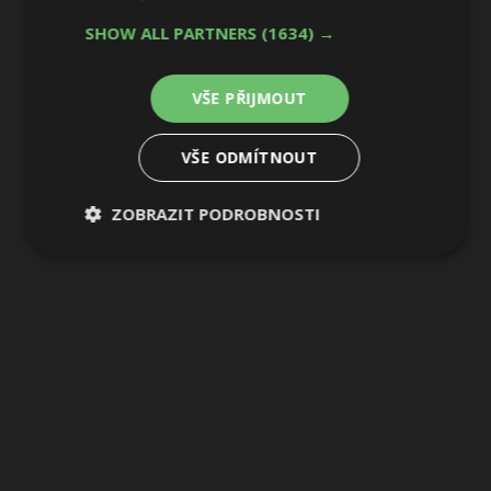
SHOW ALL PARTNERS
(1634) →
VŠE PŘIJMOUT
VŠE ODMÍTNOUT
ZOBRAZIT PODROBNOSTI
Nezbytně
Výkonové
Soubory
nutné
soubory
cílení
soubory
Funkční soubory
Nezařazené
soubory