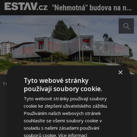
"Nehmotná" budova na nožičkách má fasádu z děrovaného plechu
Sdílet na Facebooku
×
Tyto webové stránky
Sdílet na Pinterestu
Foto: SG – Sergio Goméz / RG – Rodrigo Dávila
používají soubory cookie.
Tyto webové stránky používají soubory
8 / 38
cookie ke zlepšení uživatelského zážitku.
Používáním našich webových stránek
souhlasíte se všemi soubory cookie v
souladu s našimi zásadami používání
souborů cookie.
Více informací