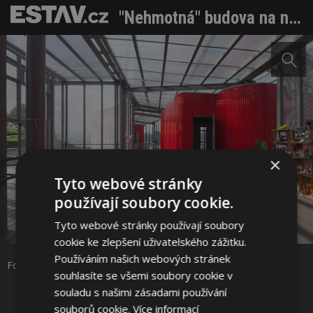
"Nehmotná" budova na nožičkách má fasádu z děrovaného plechu
×
Tyto webové stránky
používají soubory cookie.
Sdílet na Facebooku
Tyto webové stránky používají soubory
cookie ke zlepšení uživatelského zážitku.
Sdílet na Pinterestu
Používáním našich webových stránek
Foto: SG – Sergio Goméz / RG – Rodrigo Dávila
souhlasíte se všemi soubory cookie v
souladu s našimi zásadami používání
21 / 38
souborů cookie.
Více informací