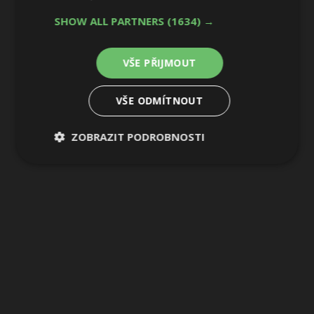
SHOW ALL PARTNERS
(1634) →
VŠE PŘIJMOUT
VŠE ODMÍTNOUT
ZOBRAZIT PODROBNOSTI
Nezbytně
Výkonové
Soubory
nutné
soubory
cílení
soubory
Funkční soubory
Nezařazené
soubory