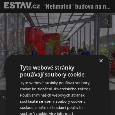
"Nehmotná" budova na nožičkách má fasádu z děrovaného plechu
×
Tyto webové stránky
používají soubory cookie.
Sdílet na Facebooku
Tyto webové stránky používají soubory
cookie ke zlepšení uživatelského zážitku.
Sdílet na Pinterestu
Používáním našich webových stránek
Foto: SG – Sergio Goméz / RG – Rodrigo Dávila
souhlasíte se všemi soubory cookie v
souladu s našimi zásadami používání
13 / 38
souborů cookie.
Více informací