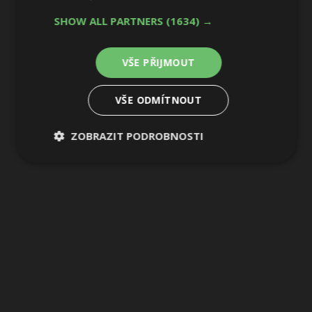
SHOW ALL PARTNERS
(1634) →
VŠE PŘIJMOUT
VŠE ODMÍTNOUT
ZOBRAZIT PODROBNOSTI
Nezbytně
Výkonové
Soubory
nutné
soubory
cílení
soubory
Funkční soubory
Nezařazené
soubory