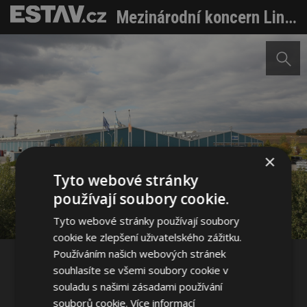
Mezinárodní koncern Lindab: čisté tržby v roce 2015 vzrostly o 8 % na 801 mil. EUR
×
Sdílet na Facebooku
Tyto webové stránky
používají soubory cookie.
Sdílet na Pinterestu
Tyto webové stránky používají soubory
cookie ke zlepšení uživatelského zážitku.
Používáním našich webových stránek
3 / 3
souhlasíte se všemi soubory cookie v
souladu s našimi zásadami používání
souborů cookie.
Více informací