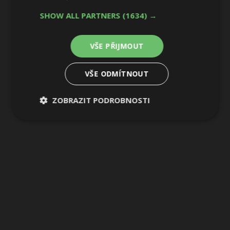
SHOW ALL PARTNERS
(1634) →
VŠE PŘIJMOUT
VŠE ODMÍTNOUT
ZOBRAZIT PODROBNOSTI
Nezbytně
Výkonové
Soubory
nutné
soubory
cílení
soubory
Funkční soubory
Nezařazené
soubory