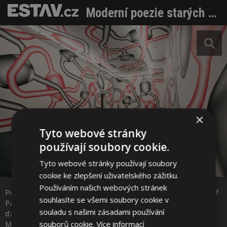
Moderní poezie starých továren
×
Tyto webové stránky
používají soubory cookie.
Tyto webové stránky používají soubory
cookie ke zlepšení uživatelského zážitku.
Používáním našich webových stránek
Sdílet na Facebooku
Peter Kogler ohne Titel / untitled, 2005 Installation, Siebdruck auf
souhlasíte se všemi soubory cookie v
Papier / Installation, silkscreen print on paper Centre Régional
souladu s našimi zásadami používání
d’Art Contemporain Languedoc-Roussillon, Sète © Olivier
Sdílet na Pinterestu
souborů cookie.
Více informací
Maynard © MUMOK Wien