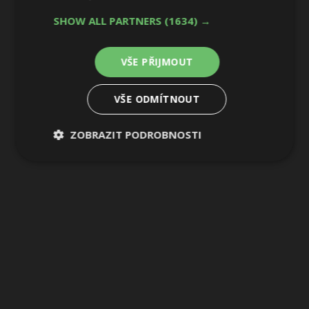
SHOW ALL PARTNERS
(1634) →
3 / 3
VŠE PŘIJMOUT
VŠE ODMÍTNOUT
ZOBRAZIT PODROBNOSTI
Nezbytně
Výkonové
Soubory
nutné
soubory
cílení
soubory
Funkční soubory
Nezařazené
soubory