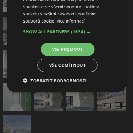
souhlasíte se všemi soubory cookie v
souladu s našimi zásadami používání
souborů cookie.
Více informací
SHOW ALL PARTNERS
(1634) →
VŠE PŘIJMOUT
VŠE ODMÍTNOUT
ZOBRAZIT PODROBNOSTI
Nezbytně
Výkonové
Soubory
nutné
soubory
cílení
soubory
Funkční soubory
Nezařazené
Sdílet na Facebooku
soubory