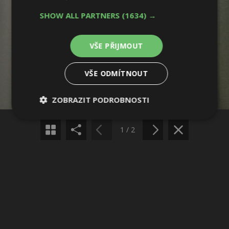
SHOW ALL PARTNERS
(1634) →
VŠE PŘIJMOUT
Sdílet na Facebooku
VŠE ODMÍTNOUT
Sdílet na Pinterestu
ZOBRAZIT PODROBNOSTI
Nezbytně
Výkonové
Soubory
nutné
soubory
cílení
1 / 2
soubory
Funkční soubory
Nezařazené
soubory