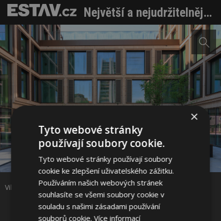
Největší a nejudržitelnější kancelářská budova ve Slovinsku
×
Tyto webové stránky
používají soubory cookie.
Sdílet na Facebooku
Tyto webové stránky používají soubory
cookie ke zlepšení uživatelského zážitku.
Sdílet na Pinterestu
Používáním našich webových stránek
Vilharia. Foto: Corwin
souhlasíte se všemi soubory cookie v
souladu s našimi zásadami používání
3 / 8
souborů cookie.
Více informací