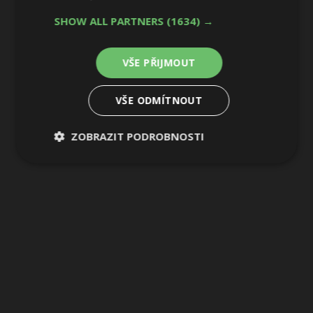
SHOW ALL PARTNERS
(1634) →
VŠE PŘIJMOUT
VŠE ODMÍTNOUT
ZOBRAZIT PODROBNOSTI
Nezbytně
Výkonové
Soubory
nutné
soubory
cílení
soubory
Funkční soubory
Nezařazené
soubory