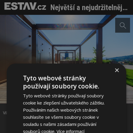
Největší a nejudržitelnější kancelářská budova ve Slovinsku
×
Tyto webové stránky
používají soubory cookie.
Sdílet na Facebooku
Tyto webové stránky používají soubory
cookie ke zlepšení uživatelského zážitku.
Sdílet na Pinterestu
Používáním našich webových stránek
Vilharia, elektrické pergoly. Foto: Corwin
souhlasíte se všemi soubory cookie v
souladu s našimi zásadami používání
2 / 8
souborů cookie.
Více informací