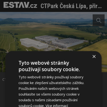
CTPark Česká Lípa, přirozené centrum pro automotive logistiku v severních Čechách
×
Tyto webové stránky
Sdílet na Facebooku
používají soubory cookie.
Tyto webové stránky používají soubory
Sdílet na Pinterestu
CTPark Česká Lípa. Zdroj: CTP
cookie ke zlepšení uživatelského zážitku.
Používáním našich webových stránek
1 / 4
souhlasíte se všemi soubory cookie v
souladu s našimi zásadami používání
souborů cookie.
Více informací