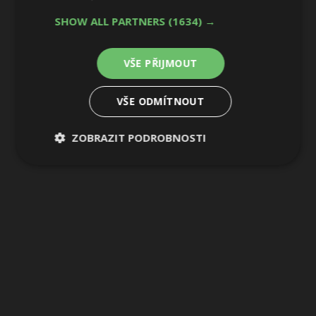
SHOW ALL PARTNERS
(1634) →
VŠE PŘIJMOUT
VŠE ODMÍTNOUT
ZOBRAZIT PODROBNOSTI
Nezbytně
Výkonové
Soubory
nutné
soubory
cílení
soubory
Funkční soubory
Nezařazené
soubory