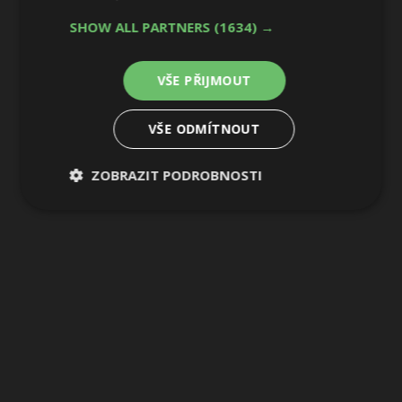
SHOW ALL PARTNERS
(1634) →
VŠE PŘIJMOUT
VŠE ODMÍTNOUT
ZOBRAZIT PODROBNOSTI
Nezbytně
Výkonové
Soubory
nutné
soubory
cílení
soubory
Funkční soubory
Nezařazené
soubory