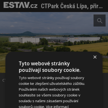
CTPark Česká Lípa, přirozené centrum pro automotive logistiku v severních Čechách
×
Tyto webové stránky
Sdílet na Facebooku
používají soubory cookie.
Tyto webové stránky používají soubory
Sdílet na Pinterestu
CTPark Česká Lípa. Zdroj: CTP
cookie ke zlepšení uživatelského zážitku.
Používáním našich webových stránek
2 / 4
souhlasíte se všemi soubory cookie v
souladu s našimi zásadami používání
souborů cookie.
Více informací