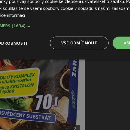
ky používají soubory cookie ke zlepšení uživatelského zážitku. P
 souhlasíte se všemi soubory cookie v souladu s našimi zásadami
íce informací
TNERS
(1634) →
ODROBNOSTI
VŠE ODMÍTNOUT
VŠ
é
Výkonové
Soubory cílení
Funkční soubory
soubory
 soubory
Výkonové soubory
Soubory cílení
Funkční soubory
Nez
ry cookie umožňují základní funkce webových stránek, jako je přihlášení uživatele
e bez nezbytně nutných souborů cookie správně používat.
Provider
/