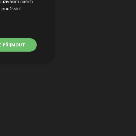
oužíváním našich
 používání
E PŘIJMOUT
Nezařazené
soubory
ařazené soubory
 a správa účtu.