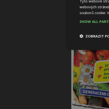
Tyto webové strán
webových stránek
souborů cookie.
V
SHOW ALL PAR
ZOBRAZIT P
Nezbytně nutn
soubory
Nezbytně nutné
Nezbytně nutné soubo
Webové stránky nelz