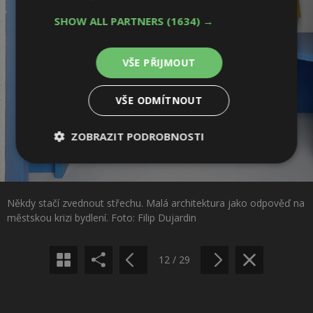
SHOW ALL PARTNERS
(1634) →
VŠE PŘIJMOUT
VŠE ODMÍTNOUT
ZOBRAZIT PODROBNOSTI
Nezbytně
Výkonové
Soubory
Sdílet na Facebooku
nutné
soubory
cílení
soubory
Někdy stačí zvednout střechu. Malá architektura jako odpověď na
Sdílet na Pinterestu
městskou krizi bydlení. Foto: Filip Dujardin
Funkční soubory
Nezařazené
soubory
12 / 29