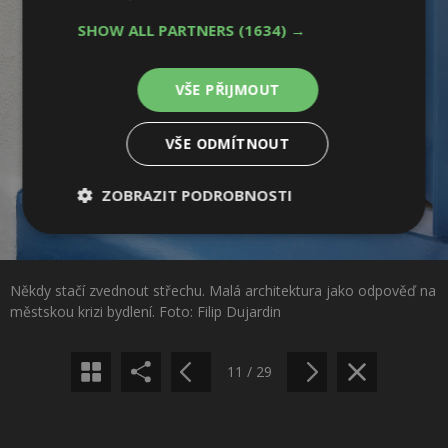
SHOW ALL PARTNERS
(1634) →
VŠE PŘIJMOUT
VŠE ODMÍTNOUT
ZOBRAZIT PODROBNOSTI
Nezbytně
Výkonové
Soubory
Sdílet na Facebooku
nutné
soubory
cílení
soubory
Někdy stačí zvednout střechu. Malá architektura jako odpověď na
Sdílet na Pinterestu
městskou krizi bydlení. Foto: Filip Dujardin
Funkční soubory
Nezařazené
soubory
11 / 29