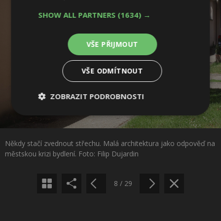
SHOW ALL PARTNERS
(1634) →
VŠE PŘIJMOUT
VŠE ODMÍTNOUT
ZOBRAZIT PODROBNOSTI
Nezbytně
Výkonové
Soubory
Sdílet na Facebooku
nutné
soubory
cílení
soubory
Někdy stačí zvednout střechu. Malá architektura jako odpověď na
Sdílet na Pinterestu
městskou krizi bydlení. Foto: Filip Dujardin
Funkční soubory
Nezařazené
soubory
8 / 29