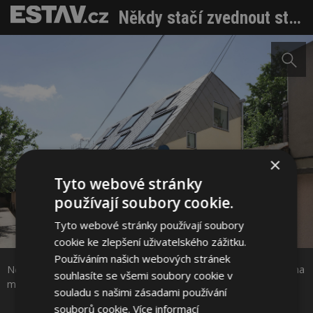
Někdy stačí zvednout střechu. Malá architektura jako odpověď na městskou krizi bydlení
×
Tyto webové stránky
používají soubory cookie.
Tyto webové stránky používají soubory
Sdílet na Facebooku
cookie ke zlepšení uživatelského zážitku.
Používáním našich webových stránek
Někdy stačí zvednout střechu. Malá architektura jako odpověď na
souhlasíte se všemi soubory cookie v
Sdílet na Pinterestu
městskou krizi bydlení. Foto: Filip Dujardin
souladu s našimi zásadami používání
souborů cookie.
Více informací