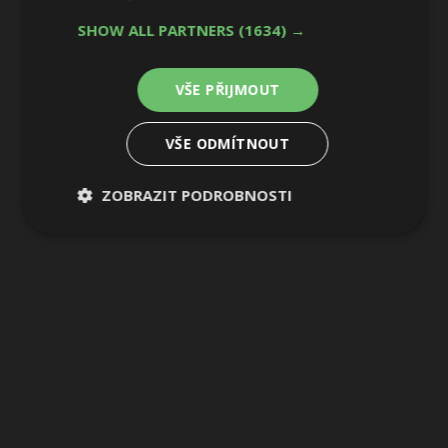
7 / 29
SHOW ALL PARTNERS
(1634) →
VŠE PŘIJMOUT
VŠE ODMÍTNOUT
ZOBRAZIT PODROBNOSTI
Nezbytně
Výkonové
Soubory
nutné
soubory
cílení
soubory
Funkční soubory
Nezařazené
soubory