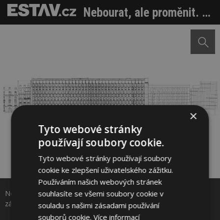
Nebourat, ale proměnit. Pařížská Grande Armée L1 dnes znovu září
×
Tyto webové stránky
používají soubory cookie.
Tyto webové stránky používají soubory
Sdílet na Facebooku
cookie ke zlepšení uživatelského zážitku.
Používáním našich webových stránek
souhlasíte se všemi soubory cookie v
Nebourat, ale proměnit. Pařížská Grande Armée L1 dnes znovu
Sdílet na Pinterestu
září. Zdroj: Baumschlager Eberle Architekten
souladu s našimi zásadami používání
souborů cookie.
Více informací