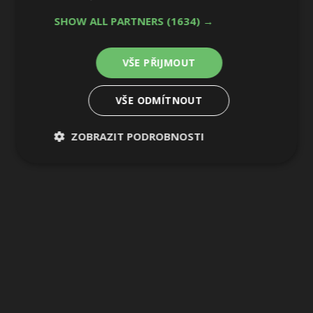
32 / 36
SHOW ALL PARTNERS
(1634) →
VŠE PŘIJMOUT
VŠE ODMÍTNOUT
ZOBRAZIT PODROBNOSTI
Nezbytně
Výkonové
Soubory
nutné
soubory
cílení
soubory
Funkční soubory
Nezařazené
soubory