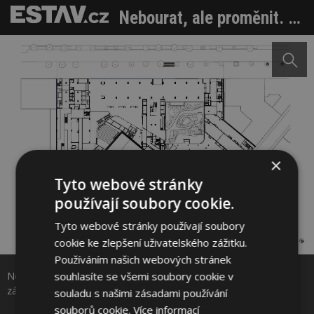
Nebourat, ale proměnit. Pařížská Grande Armée L1 dnes znovu září
×
Tyto webové stránky
používají soubory cookie.
Tyto webové stránky používají soubory
Sdílet na Facebooku
cookie ke zlepšení uživatelského zážitku.
Používáním našich webových stránek
souhlasíte se všemi soubory cookie v
Nebourat, ale proměnit. Pařížská Grande Armée L1 dnes znovu
Sdílet na Pinterestu
září. Zdroj: Baumschlager Eberle Architekten
souladu s našimi zásadami používání
souborů cookie.
Více informací