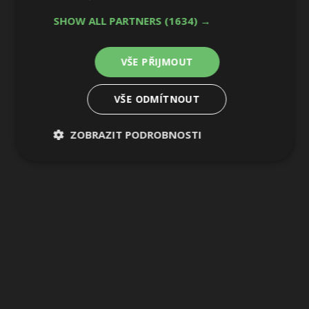
33 / 36
SHOW ALL PARTNERS
(1634) →
VŠE PŘIJMOUT
VŠE ODMÍTNOUT
ZOBRAZIT PODROBNOSTI
Nezbytně
Výkonové
Soubory
nutné
soubory
cílení
soubory
Funkční soubory
Nezařazené
soubory