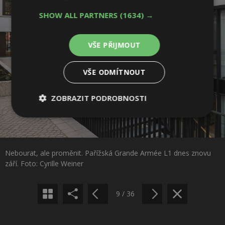
SHOW ALL PARTNERS
(1634) →
VŠE PŘIJMOUT
VŠE ODMÍTNOUT
ZOBRAZIT PODROBNOSTI
Nezbytně
Výkonové
Soubory
nutné
soubory
cílení
Sdílet na Facebooku
soubory
Nebourat, ale proměnit. Pařížská Grande Armée L1 dnes znovu
Sdílet na Pinterestu
září. Foto: Cyrille Weiner
Funkční soubory
Nezařazené
soubory
9 / 36