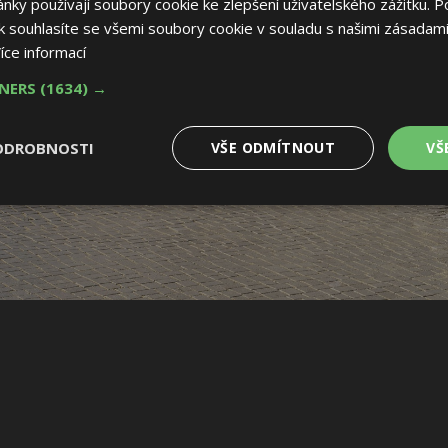
ky používají soubory cookie ke zlepšení uživatelského zážitku. P
 souhlasíte se všemi soubory cookie v souladu s našimi zásadami
íce informací
TNERS
(1634) →
ODROBNOSTI
VŠE ODMÍTNOUT
VŠ
é
Výkonové
Soubory cílení
Funkční soubory
soubory
 soubory
Výkonové soubory
Soubory cílení
Funkční soubory
Nez
ry cookie umožňují základní funkce webových stránek, jako je přihlášení uživatele
e bez nezbytně nutných souborů cookie správně používat.
Provider
/