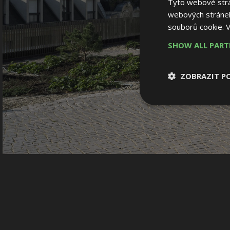
Tyto webové strán
webových stránek
souborů cookie.
V
SHOW ALL PAR
ZOBRAZIT P
Nezbytně nutn
soubory
Nezbytně nutné
Nezbytně nutné soubo
Webové stránky nelz