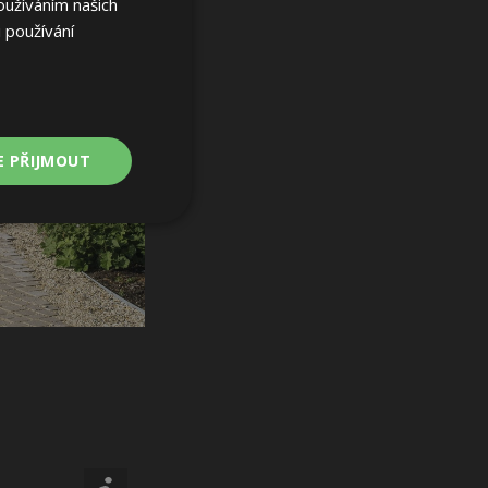
oužíváním našich
 používání
E PŘIJMOUT
Nezařazené
soubory
ařazené soubory
 a správa účtu.