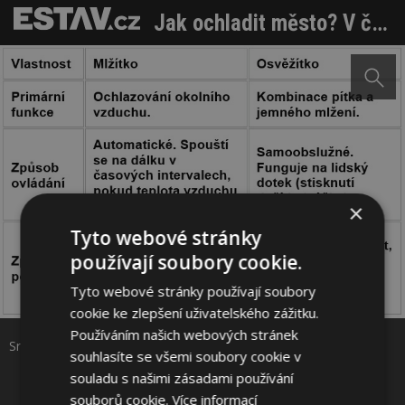
Jak ochladit město? V čem se liší mlžítko a osvěžítko?
×
Tyto webové stránky
používají soubory cookie.
Sdílet na Facebooku
Tyto webové stránky používají soubory
cookie ke zlepšení uživatelského zážitku.
Používáním našich webových stránek
Sdílet na Pinterestu
Srovnání mlžítko a osvěžítko. Zdroj: redakce
souhlasíte se všemi soubory cookie v
souladu s našimi zásadami používání
souborů cookie.
Více informací
6 / 6