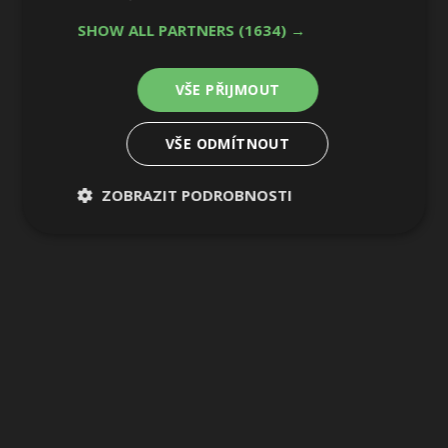
SHOW ALL PARTNERS
(1634) →
VŠE PŘIJMOUT
VŠE ODMÍTNOUT
ZOBRAZIT PODROBNOSTI
Nezbytně
Výkonové
Soubory
nutné
soubory
cílení
soubory
Funkční soubory
Nezařazené
soubory