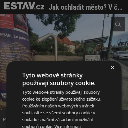
Jak ochladit město? V čem se liší mlžítko a osvěžítko?
×
Tyto webové stránky
používají soubory cookie.
Tyto webové stránky používají soubory
cookie ke zlepšení uživatelského zážitku.
Sdílet na Facebooku
Používáním našich webových stránek
souhlasíte se všemi soubory cookie v
Sdílet na Pinterestu
Mlžítko Praha. Foto: PVK, a.s.
souladu s našimi zásadami používání
souborů cookie.
Více informací