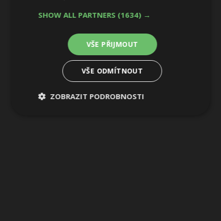
5 / 6
SHOW ALL PARTNERS
(1634) →
VŠE PŘIJMOUT
VŠE ODMÍTNOUT
ZOBRAZIT PODROBNOSTI
Nezbytně
Výkonové
Soubory
nutné
soubory
cílení
soubory
Funkční soubory
Nezařazené
soubory