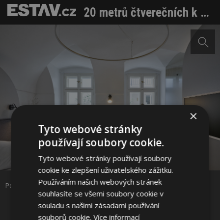
20 metrů čtverečních k pronájmu. Architekti kouzlili v malé místnosti historického objektu
×
Tyto webové stránky
používají soubory cookie.
Sdílet na Facebooku
Tyto webové stránky používají soubory
cookie ke zlepšení uživatelského zážitku.
Sdílet na Pinterestu
Používáním našich webových stránek
Pohled na kuchyňskou linku. Foto: BoysPlayNice
souhlasíte se všemi soubory cookie v
souladu s našimi zásadami používání
4 / 17
souborů cookie.
Více informací