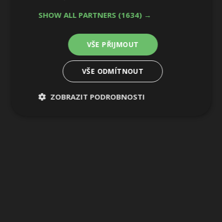
SHOW ALL PARTNERS
(1634) →
VŠE PŘIJMOUT
VŠE ODMÍTNOUT
ZOBRAZIT PODROBNOSTI
Nezbytně
Výkonové
Soubory
nutné
soubory
cílení
soubory
Funkční soubory
Nezařazené
soubory