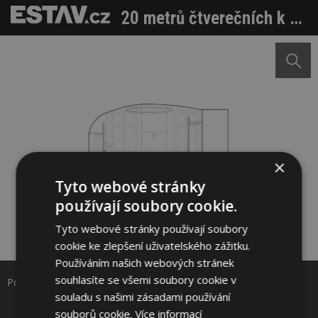
20 metrů čtverečních k pronájmu. Architekti kouzlili v malé místnosti historického objektu
×
Tyto webové stránky
používají soubory cookie.
Tyto webové stránky používají soubory
Sdílet na Facebooku
cookie ke zlepšení uživatelského zážitku.
Používáním našich webových stránek
Sdílet na Pinterestu
souhlasíte se všemi soubory cookie v
Pohled na kuchyňku a okna. Zdroj: STUDIO TUNICATE
souladu s našimi zásadami používání
souborů cookie.
Více informací