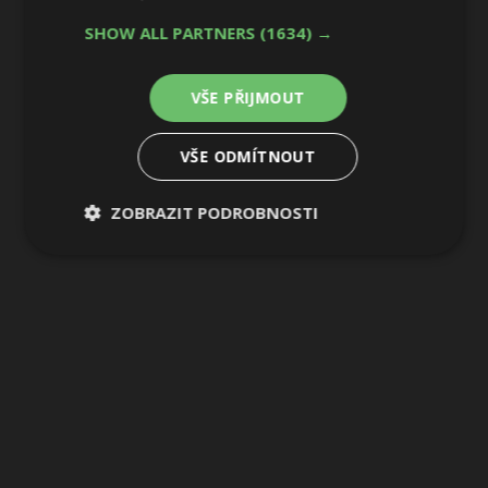
17 / 17
SHOW ALL PARTNERS
(1634) →
VŠE PŘIJMOUT
VŠE ODMÍTNOUT
ZOBRAZIT PODROBNOSTI
Nezbytně
Výkonové
Soubory
nutné
soubory
cílení
soubory
Funkční soubory
Nezařazené
soubory