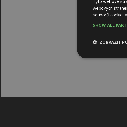
Tyto webové strán
webových stránek
souborů cookie.
V
SHOW ALL PAR
ZOBRAZIT P
Nezbytně nutn
soubory
Nezbytně nutné
Nezbytně nutné soubo
Webové stránky nelz