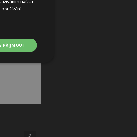
oužíváním našich
 používání
E PŘIJMOUT
Nezařazené
soubory
ařazené soubory
 a správa účtu.