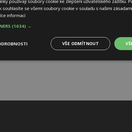
ky používají soubory cookie ke zlepšení uživatelského zážitku. P
 souhlasíte se všemi soubory cookie v souladu s našimi zásadami
íce informací
TNERS
(1634) →
ODROBNOSTI
VŠE ODMÍTNOUT
VŠ
é
Výkonové
Soubory cílení
Funkční soubory
soubory
 soubory
Výkonové soubory
Soubory cílení
Funkční soubory
Nez
ry cookie umožňují základní funkce webových stránek, jako je přihlášení uživatele
e bez nezbytně nutných souborů cookie správně používat.
Provider
/