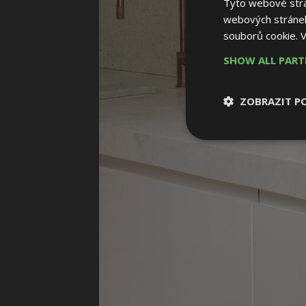
Tyto webové strán
webových stránek
souborů cookie.
V
SHOW ALL PAR
ZOBRAZIT P
Nezbytně nutn
soubory
Nezbytně nutné
Nezbytně nutné soubo
Webové stránky nelz