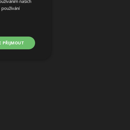
oužíváním našich
 používání
E PŘIJMOUT
Nezařazené
soubory
ařazené soubory
 a správa účtu.