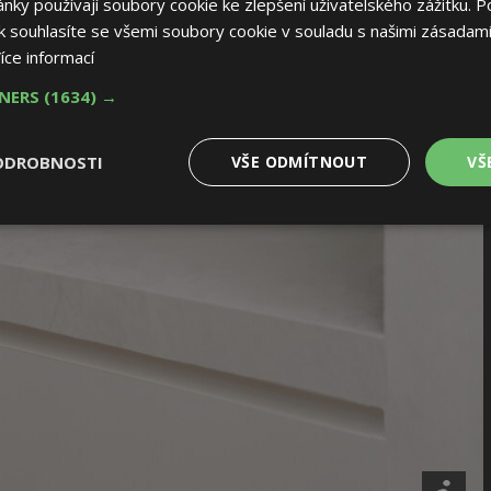
ky používají soubory cookie ke zlepšení uživatelského zážitku. P
 souhlasíte se všemi soubory cookie v souladu s našimi zásadami
íce informací
TNERS
(1634) →
ODROBNOSTI
VŠE ODMÍTNOUT
VŠ
é
Výkonové
Soubory cílení
Funkční soubory
soubory
 soubory
Výkonové soubory
Soubory cílení
Funkční soubory
Nez
ry cookie umožňují základní funkce webových stránek, jako je přihlášení uživatele
e bez nezbytně nutných souborů cookie správně používat.
Provider
/