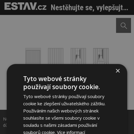
Nestěhujte se, vylepšujte. Přestavba starých garáží vytvořila důstojné rodinné bydlení
×
Tyto webové stránky
používají soubory cookie.
Tyto webové stránky používají soubory
cookie ke zlepšení uživatelského zážitku.
Sdílet na Facebooku
Používáním našich webových stránek
souhlasíte se všemi soubory cookie v
Nestěhujte se, vylepšujte. Přestavba starých garáží vytvořila
Sdílet na Pinterestu
souladu s našimi zásadami používání
důstojné rodinné bydlení. Zdroj: Trewhela Williams
souborů cookie.
Více informací