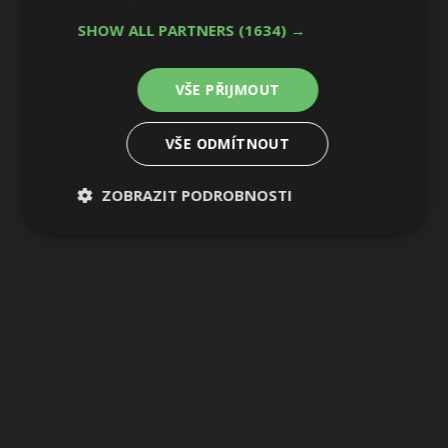
SHOW ALL PARTNERS
(1634) →
11 / 12
VŠE PŘIJMOUT
VŠE ODMÍTNOUT
ZOBRAZIT PODROBNOSTI
Nezbytně
Výkonové
Soubory
nutné
soubory
cílení
soubory
Funkční soubory
Nezařazené
soubory