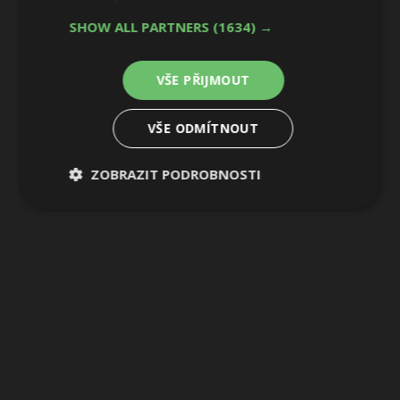
SHOW ALL PARTNERS
(1634) →
28 / 44
VŠE PŘIJMOUT
VŠE ODMÍTNOUT
ZOBRAZIT PODROBNOSTI
Nezbytně
Výkonové
Soubory
nutné
soubory
cílení
soubory
Funkční soubory
Nezařazené
soubory