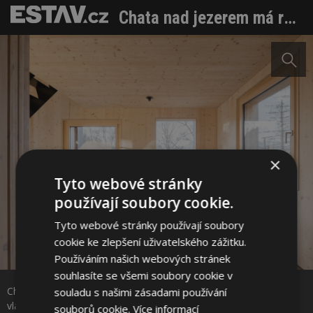
Chata nad jezerem má respekt ke krajině, ale taky sílu vlastních nápadů
×
Tyto webové stránky
používají soubory cookie.
Tyto webové stránky používají soubory
cookie ke zlepšení uživatelského zážitku.
Sdílet na Facebooku
Používáním našich webových stránek
souhlasíte se všemi soubory cookie v
Chata nad jezerem Uri má respekt ke krajině, ale taky sílu
souladu s našimi zásadami používání
Sdílet na Pinterestu
vlastních nápadů. Foto: Matej Hakár
souborů cookie.
Více informací